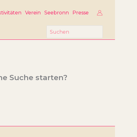
tivitäten
Verein
Seebronn
Presse
Search
for:
ine Suche starten?