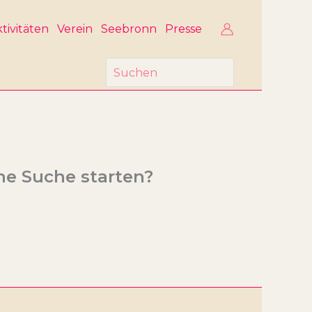
tivitäten
Verein
Seebronn
Presse
Search
for:
ine Suche starten?