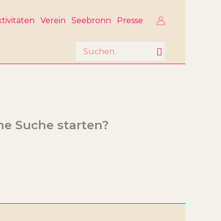
tivitäten
Verein
Seebronn
Presse
Search
for:
ine Suche starten?