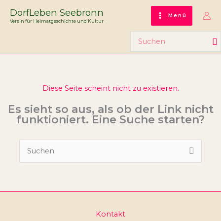
Zum
DorfLeben Seebronn
Inhalt
Menü
Verein für Heimatgeschichte und Kultur
springen
Search
for:
Diese Seite scheint nicht zu existieren.
Es sieht so aus, als ob der Link nicht
funktioniert. Eine Suche starten?
Suchen
nach:
Kontakt